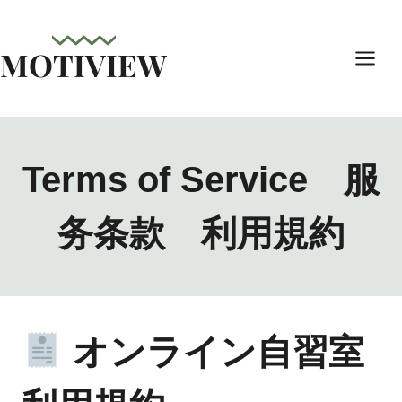
内
容
MOTIVIEW
を
ス
キ
ッ
プ
Terms of Service 服
务条款 利用規約
オンライン自習室