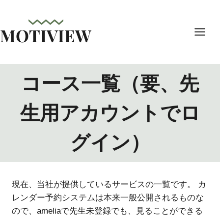
内
容
MOTIVIEW
を
ス
キ
ッ
コース一覧（要、先
プ
生用アカウントでロ
グイン）
現在、当社が提供しているサービスの一覧です。 カ
レンダー予約システムは本来一般公開されるものな
ので、ameliaで先生未登録でも、見ることができる