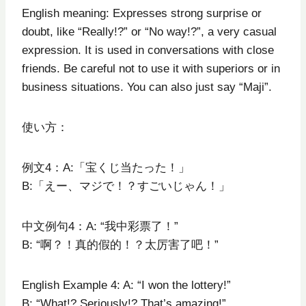
English meaning: Expresses strong surprise or
doubt, like “Really!?” or “No way!?”, a very casual
expression. It is used in conversations with close
friends. Be careful not to use it with superiors or in
business situations. You can also just say “Maji”.
使い方：
例文4：A:「宝くじ当たった！」
B:「えー、マジで！？すごいじゃん！」
中文例句4：A: “我中彩票了！”
B: “啊？！真的假的！？太厉害了吧！”
English Example 4: A: “I won the lottery!”
B: “What!? Seriously!? That’s amazing!”