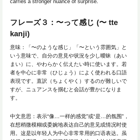
carries a stronger nuance of surprise.
フレーズ３：〜って感じ (〜 tte
kanji)
意味：「〜のような感じ」「〜という雰囲気」と
いう意味で、自分の意見や状況を少し曖昧（あい
まい）に、やわらかく伝えたい時に使います。若
者を中心に非常（ひじょう）によく使われる口語
表現です。直訳（ちょくやく）するのが難しいで
すが、ニュアンスを掴むと会話が豊かになりま
す。
中文意思：表示“像…一样的感觉”或“是…的氛围”，
在想稍微模糊或委婉地表达自己的意见或情况时使
用。这是以年轻人为中心非常常用的口语表达。虽