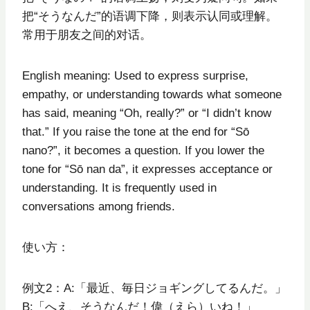
把“そうなんだ”的语调下降，则表示认同或理解。
常用于朋友之间的对话。
English meaning: Used to express surprise,
empathy, or understanding towards what someone
has said, meaning “Oh, really?” or “I didn’t know
that.” If you raise the tone at the end for “Sō
nano?”, it becomes a question. If you lower the
tone for “Sō nan da”, it expresses acceptance or
understanding. It is frequently used in
conversations among friends.
使い方：
例文2：A:「最近、毎日ジョギングしてるんだ。」
B:「へえ、そうなんだ！偉（えら）いね！」