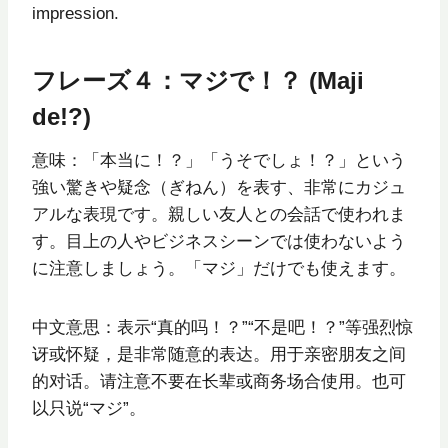
impression.
フレーズ４：マジで！？ (Maji
de!?)
意味：「本当に！？」「うそでしょ！？」という
強い驚きや疑念（ぎねん）を表す、非常にカジュ
アルな表現です。親しい友人との会話で使われま
す。目上の人やビジネスシーンでは使わないよう
に注意しましょう。「マジ」だけでも使えます。
中文意思：表示“真的吗！？”“不是吧！？”等强烈惊
讶或怀疑，是非常随意的表达。用于亲密朋友之间
的对话。请注意不要在长辈或商务场合使用。也可
以只说“マジ”。