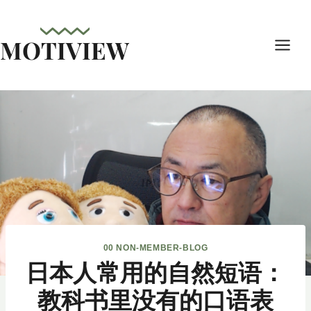
内
容
MOTIVIEW
を
ス
キ
ッ
プ
00 NON-MEMBER-BLOG
日本人常用的自然短语：
教科书里没有的口语表