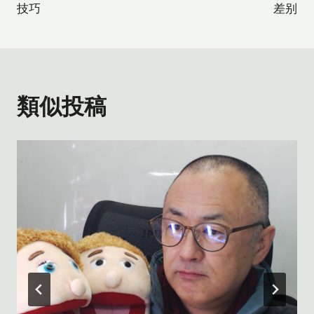
技巧
差别
ナ
ビ
ゲ
類似投稿
ー
シ
ョ
ン