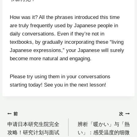
How was it? All the phrases introduced this time
are truly frequently used by Japanese people in
daily conversations. Even if they’re not in
textbooks, by gradually incorporating these “living
Japanese expressions,” your Japanese will surely
become more natural and engaging.
Please try using them in your conversations
starting today! See you in the next lesson!
投
前
次
申请日本研究生院完全
辨析「暖かい」与「熱
稿
攻略！研究计划与面试
い」：感受温度的细微