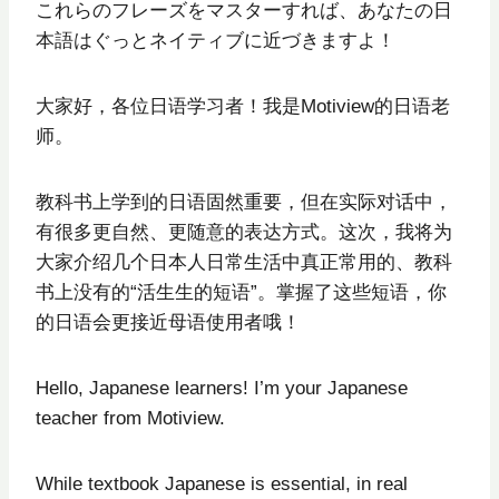
これらのフレーズをマスターすれば、あなたの日
本語はぐっとネイティブに近づきますよ！
大家好，各位日语学习者！我是Motiview的日语老
师。
教科书上学到的日语固然重要，但在实际对话中，
有很多更自然、更随意的表达方式。这次，我将为
大家介绍几个日本人日常生活中真正常用的、教科
书上没有的“活生生的短语”。掌握了这些短语，你
的日语会更接近母语使用者哦！
Hello, Japanese learners! I’m your Japanese
teacher from Motiview.
While textbook Japanese is essential, in real