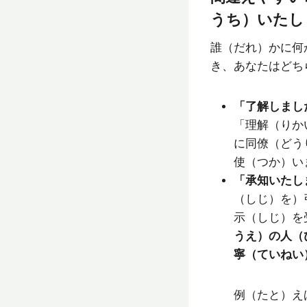
うち）いたし
誰（だれ）かに何
き、あなたはどち
「了解しまし
「理解（りか
に同僚（どう
使（つか）い
「承知いたし
（しじ）を）
示（しじ）を
うえ）の人（
寧（ていねい
例（たと）え