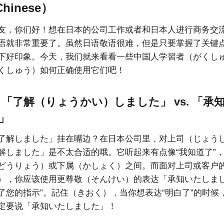
inese）
友，你们好！想在日本的公司工作或者和日本人进行商务交
语就非常重要了。虽然日语敬语很难，但是只要掌握了关键
下好印象。今天，我们就来看看一些中国人学習者（がくし
くしゅう）如何正确使用它们吧！
: 「了解（りょうかい）しました」 vs. 「
」
了解しました」挂在嘴边？在日本公司里，对上司（じょう
解しました」是不太合适的哦。它听起来有点像“我知道了”
どうりょう）或下属（かしょく）之间。而面对上司或客户
），你应该使用更尊敬（そんけい）的表达「承知いたしまし
了您的指示”。記住（きおく），当你想表达“明白了”的时候
定要说「承知いたしました」！