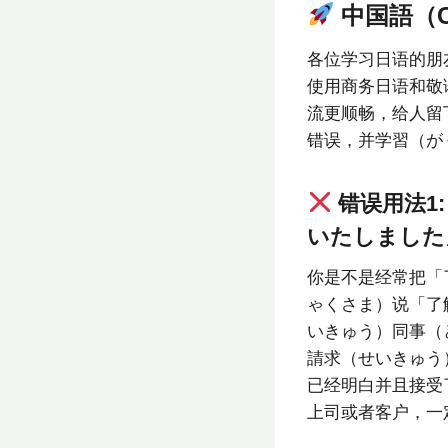
中国語（Ch
各位学习日语的朋
使用商务日语和敬
流更顺畅，给人留
错误，并学習（が
错误用法1
いたしました
你是不是经常把「
ゃくさま）说「了
いきゅう）同事（
請求（せいきゅう
已经明白并且接受
上司或者客户，一