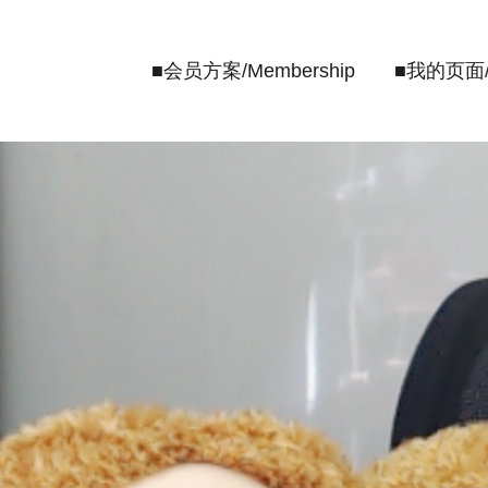
内
容
■会员方案/Membership
■我的页面/M
を
ス
キ
ッ
プ