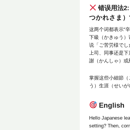
错误用法2
つかれさま）
这两个词都表示“
下級（かきゅう）
说「ご苦労様でし
上司、同事还是下
謝（かんしゃ）或
掌握这些小細節（
う）生涯（せいが
English
Hello Japanese le
setting? Then, corr