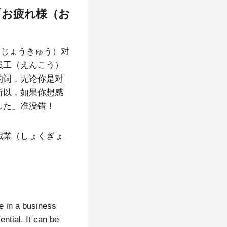
 「お疲れ様（お
（じょうきゅう）对
员工（えんこう）
的词，无论你是对
所以，如果你想感
した」准没错！
職業（しょくぎょ
 in a business
ntial. It can be