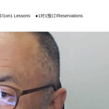
1on1 Lessons
●1对1预订/Reservations