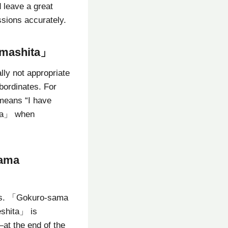
 leave a great
sions accurately.
imashita」
ly not appropriate
ubordinates. For
 means “I have
ita」 when
sama
fers. 「Gokuro-sama
eshita」 is
at the end of the