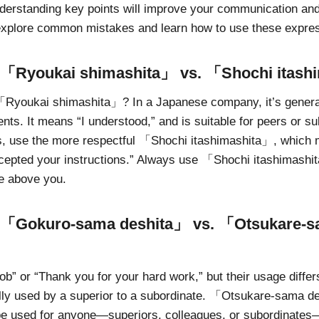
nderstanding key points will improve your communication and
explore common mistakes and learn how to use these expres
 「Ryoukai shimashita」 vs. 「Shochi itash
「Ryoukai shimashita」? In a Japanese company, it’s general
ients. It means “I understood,” and is suitable for peers or s
ts, use the more respectful 「Shochi itashimashita」, which
cepted your instructions.” Always use 「Shochi itashimash
e above you.
: 「Gokuro-sama deshita」 vs. 「Otsukare-
b” or “Thank you for your hard work,” but their usage dif
lly used by a superior to a subordinate. 「Otsukare-sama d
be used for anyone—superiors, colleagues, or subordinates—