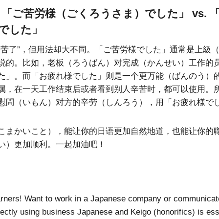
: 「ご苦労様（ごくろうさま）でした」 vs.
でした」
辛苦了”，但用法却大不同。「ご苦労様でした」通常是上級
说的。比如，老板（ろうばん）对完成（かんせい）工作的
た」。而「お疲れ様でした」则是一个更万能（ばんのう）
属，在一天工作结束后或者看到别人辛苦时，都可以使用。
慰問（いもん）对方的辛劳（しんろう），用「お疲れ様で
こまかいこと），能让你的日语更加自然地道，也能让你的
い）更加顺利。一起加油吧！
arners! Want to work in a Japanese company or communicate
ectly using business Japanese and Keigo (honorifics) is esse