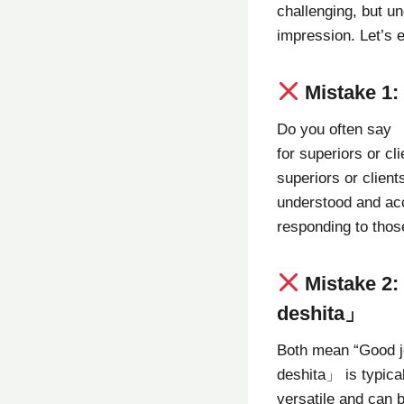
challenging, but u
impression. Let’s 
Mistake 1:
Do you often say 
for superiors or cl
superiors or clien
understood and ac
responding to thos
Mistake 2
deshita」
Both mean “Good jo
deshita」 is typica
versatile and can 