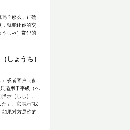
流吗？那么，正确
点，就能让你的交
ゅうしゃ）常犯的
承知（しょうち）
し）或者客户（き
，只适用于平級（へ
的指示（しじ）、
た」。它表示“我
，如果对方是你的