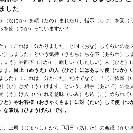
ました」
か（なにか）を頼（たの）まれたり、指示（しじ）を受（
らを使（つか）っていますか？
た」
：これは「分かりました」と同（おな）じくらいの意
い）しました」という気持（きもち）ちを表（あらわ）し
りょう）や部下（ぶか）、親しい（したしい）人（ひと）
ます。
目上（めうえ）の人（ひと）にはあまり使（つか）
ました」
：これは「分かった」だけでなく、「（ご依頼（
引（ひ）き受（う）けます」という、相手（あいて）の意
受（う）け入（い）れる意味（いみ）も込（こ）められて
ひと）やお客様（おきゃくさま）に対（たい）して使（つ
）な表現（ひょうげん）です。
ば、上司（じょうし）から「明日（あした）の会議（かい