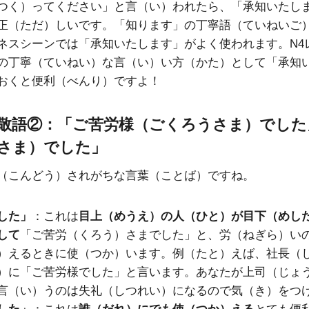
つく）ってください」と言（い）われたら、「承知いたし
正（ただ）しいです。「知ります」の丁寧語（ていねいご
ネスシーンでは「承知いたします」がよく使われます。N4
の丁寧（ていねい）な言（い）い方（かた）として「承知
おくと便利（べんり）ですよ！
敬語②：「ご苦労様（ごくろうさま）でした
さま）でした」
（こんどう）されがちな言葉（ことば）ですね。
した」
：これは
目上（めうえ）の人（ひと）が目下（めし
して
「ご苦労（くろう）さまでした」と、労（ねぎら）い
）えるときに使（つか）います。例（たと）えば、社長（
）に「ご苦労様でした」と言います。あなたが上司（じょ
言（い）うのは失礼（しつれい）になるので気（き）をつ