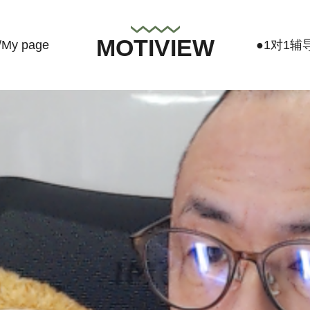
MOTIVIEW
y page
●1对1辅导/