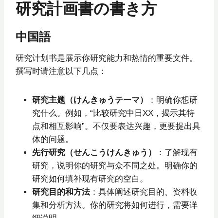
研究計画書の書き方
中国語
研究计划书是展示你研究能力和热情的重要文件。
撰写时请注意以下几点：
研究主题（けんきゅうテーマ）
：明确你想研
究什么。例如，“比较研究中日XX，揭示其特
点和相互影响”。不仅要表达兴趣，更要提出具
体的问题。
先行研究（せんこうけんきゅう）
：了解现有
研究，说明你的研究与众不同之处。明确你的
研究如何填补现有研究的空白。
研究目的和方法
：具体阐述研究目的、资料收
集和分析方法。你的研究将如何进行，需要详