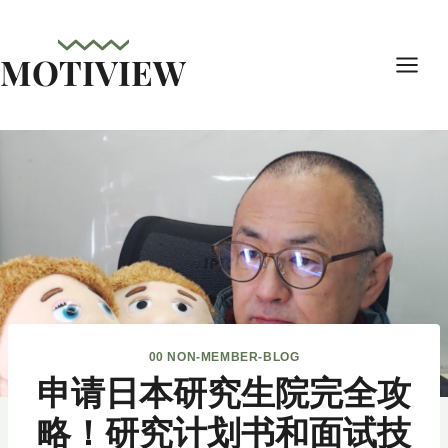
内
容
MOTIVIEW
を
ス
キ
ッ
プ
00 NON-MEMBER-BLOG
申请日本研究生院完全攻
略！研究计划书和面试技