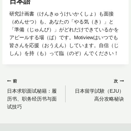
日本語
研究計画書（けんきゅうけいかくしょ）も面接
（めんせつ）も、あなたの「やる気（き）」と
「準備（じゅんび）」がどれだけできているかを
アピールする場（ば）です。Motiviewはいつでも
皆さんを応援（おうえん）しています。自信（じ
しん）を持（も）って臨（のぞ）んでください！
投
前
次
日本求职面试秘籍：履
日本留学試験（EJU）
稿
历书、职务经历书与面
高分攻略秘诀
试技巧
ナ
ビ