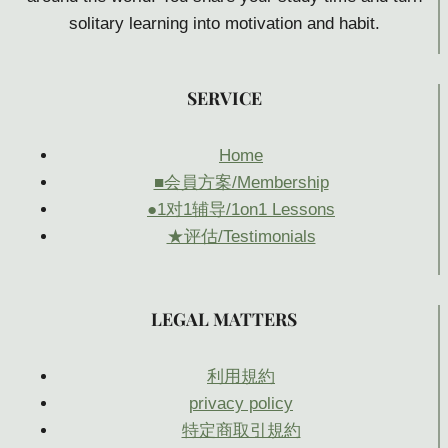
solitary learning into motivation and habit.
SER
VICE
Home
■会員方案/Membership
●1对1辅导/1on1 Lessons
★评估/Testimonials
LEGAL MATTERS
利用規約
privacy policy
特定商取引規約