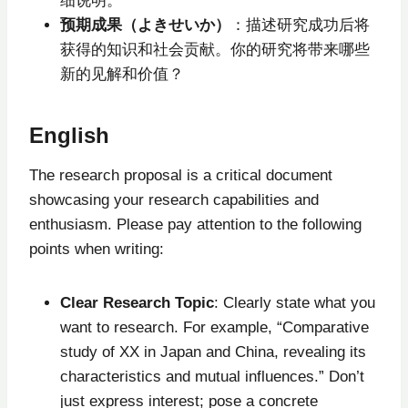
细说明。
预期成果（よきせいか）
：描述研究成功后将
获得的知识和社会贡献。你的研究将带来哪些
新的见解和价值？
English
The research proposal is a critical document
showcasing your research capabilities and
enthusiasm. Please pay attention to the following
points when writing:
Clear Research Topic
: Clearly state what you
want to research. For example, “Comparative
study of XX in Japan and China, revealing its
characteristics and mutual influences.” Don’t
just express interest; pose a concrete