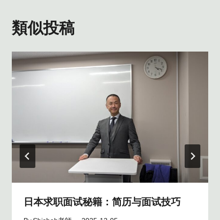
ゲ
類似投稿
ー
シ
ョ
ン
日本求职面试秘籍：简历与面试技巧