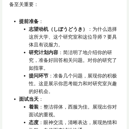
备至关重要：
提前准备
：
志望动机（しぼうどうき）
：为什么选择
这所大学、这个研究室和这位导师？要具
体且有说服力。
研究计划内容
：简洁明了地介绍你的研
究，准备好回答相关问题。对你的研究了
如指掌。
提问环节
：准备几个问题，展现你的积极
性。这是展示你思考能力和对研究室兴趣
的好机会。
面试当天
：
着装
：整洁得体，西服为佳。展现出你对
面试的重视。
态度
：眼神交流，清晰表达，展现热情和